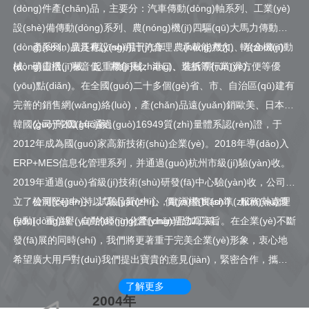
(dòng)件產(chǎn)品，主要分：汽車傳動(dòng)軸系列、工業(yè)
設(shè)備傳動(dòng)系列、農(nóng)機(jī)四驅(qū)大馬力傳動
(dòng)系列。廣泛應(yīng)用于汽車、農(nóng)機(jī)、冶金機(jī)
產(chǎn)品具有設(shè)計(jì)合理、承載能力大、轉(zhuǎn)動
械、礦山機(jī)械、起重機(jī)械、港口、造紙等行業(yè)。
(dòng)靈活、噪音低、壽命長(zhǎng)、裝拆潤(rùn)滑方便等優
(yōu)點(diǎn)。在全國(guó)二十多個(gè)省、市、自治區(qū)建有
完善的銷售網(wǎng)絡(luò)，產(chǎn)品遠(yuǎn)銷歐美、日本、
韓國(guó)等國(guó)家。
公司于2011年通過(guò)16949質(zhì)量體系認(rèn)證，于
2012年成為國(guó)家高新技術(shù)企業(yè)。2018年導(dǎo)入
ERP+MES信息化管理系列，并通過(guò)杭州市級(jí)驗(yàn)收。
2019年通過(guò)省級(jí)技術(shù)研發(fā)中心驗(yàn)收，公司建
立了檢測(cè)中心，試驗(yàn)中心，歐洲標(biāo)準(zhǔn)熱處理
公司堅(jiān)持以“高品質(zhì)、價(jià)格實(shí)、服務(wù)優
自動(dòng)線，自動(dòng)化產(chǎn)品加工線。
(yōu)、重信譽(yù)”的經(jīng)營(yíng)理念為宗旨。在企業(yè)不斷
發(fā)展的同時(shí)，我們將更著重于完美企業(yè)形象，衷心地
希望廣大用戶對(duì)我們提出寶貴的意見(jiàn)，緊密合作，攜手
共展宏圖。
了解更多
2004年